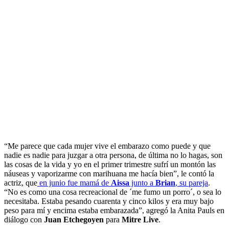
“Me parece que cada mujer vive el embarazo como puede y que
nadie es nadie para juzgar a otra persona, de última no lo hagas, son
las cosas de la vida y yo en el primer trimestre sufrí un montón las
náuseas y vaporizarme con marihuana me hacía bien”, le contó la
actriz, que
en junio fue mamá de
Aissa
junto a
Brian
, su pareja
.
“No es como una cosa recreacional de ´me fumo un porro´, o sea lo
necesitaba. Estaba pesando cuarenta y cinco kilos y era muy bajo
peso para mí y encima estaba embarazada”, agregó la Anita Pauls en
diálogo con
Juan Etchegoyen
para
Mitre Live
.