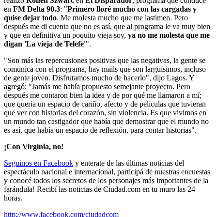
realizó
Ronen Szwarc
en
El Disparador
, programa que conduce
en
FM Delta 90.3
: "
Primero lloré mucho con las cargadas y
quise dejar todo
. Me molesta mucho que me lastimen. Pero
después me di cuenta que no es así, que al programa le va muy bien
y que en definitiva un poquito vieja soy,
ya no me molesta que me
digan 'La vieja de Telefe'
".
"Son más las repercusiones positivas que las negativas, la gente se
comunica con el programa, hay mails que son larguísimos, incluso
de gente joven. Disfrutamos mucho de hacerlo", dijo Lagos. Y
agregó: "Jamás me había propuesto semejante proyecto. Pero
después me contaron bien la idea y de por qué me llamaron a mí;
que quería un espacio de cariño, afecto y de películas que tuvieran
que ver con historias del corazón, sin violencia. Es que vivimos en
un mundo tan castigador que había que demostrar que el mundo no
es así, que había un espacio de reflexión, para contar historias".
¡Con Virginia, no!
Seguinos en Facebook
y enterate de las últimas noticias del
espectáculo nacional e internacional, participá de nuestras encuestas
y conocé todos los secretos de los personajes más importantes de la
farándula! Recibí las noticias de Ciudad.com en tu muro las 24
horas.
http://www.facebook.com/ciudadcom