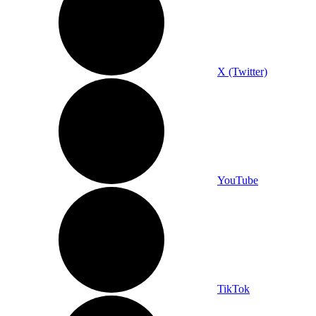
X (Twitter)
YouTube
TikTok