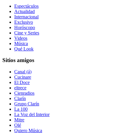
Espectáculos
Actualidad
Internacional
Exclusivo
Horóscopo
Cine y Series
Videos
Música
Qué Look
Sitios amigos
Canal (á)
Cucinare
El Doce
eltrece
Cienradios
Clarín
Grupo Clarín
La 100
La Voz del Interior
Mitre
Olé
Quiero Música