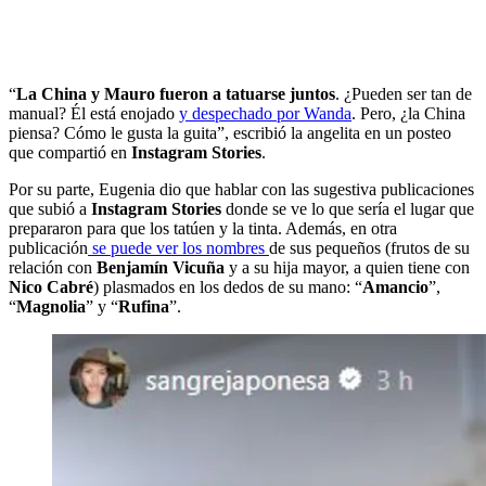
“
La China y Mauro fueron a tatuarse juntos
. ¿Pueden ser tan de
manual? Él está enojado
y despechado por Wanda
. Pero, ¿la China
piensa? Cómo le gusta la guita”, escribió la angelita en un posteo
que compartió en
Instagram Stories
.
Por su parte, Eugenia dio que hablar con las sugestiva publicaciones
que subió a
Instagram Stories
donde se ve lo que sería el lugar que
prepararon para que los tatúen y la tinta. Además, en otra
publicación
se puede ver los nombres
de sus pequeños (frutos de su
relación con
Benjamín Vicuña
y a su hija mayor, a quien tiene con
Nico Cabré
) plasmados en los dedos de su mano: “
Amancio
”,
“
Magnolia
” y “
Rufina
”.