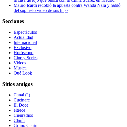
la casa de lujo que busca con la China Suárez en Madrid
Mauro Icardi redobló la apuesta contra Wanda Nara y habló
del supuesto video de sus hijas
Secciones
Espectáculos
Actualidad
Internacional
Exclusivo
Horóscopo
Cine y Series
Videos
Música
Qué Look
Sitios amigos
Canal (á)
Cucinare
El Doce
eltrece
Cienradios
Clarín
Grupo Clarín