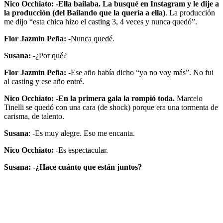
Nico Occhiato: -Ella bailaba. La busqué en Instagram y le dije a
la producción (del Bailando que la quería a ella)
. La producción
me dijo “esta chica hizo el casting 3, 4 veces y nunca quedó”.
Flor Jazmín Peña:
-Nunca quedé.
Susana:
-¿Por qué?
Flor Jazmín Peña:
-Ese año había dicho “yo no voy más”. No fui
al casting y ese año entré.
Nico Occhiato: -En la primera gala la rompió toda.
Marcelo
Tinelli se quedó con una cara (de shock) porque era una tormenta de
carisma, de talento.
Susana
: -Es muy alegre. Eso me encanta.
Nico Occhiato:
-Es espectacular.
Susana: -¿Hace cuánto que están juntos?