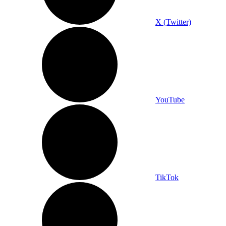
X (Twitter)
YouTube
TikTok