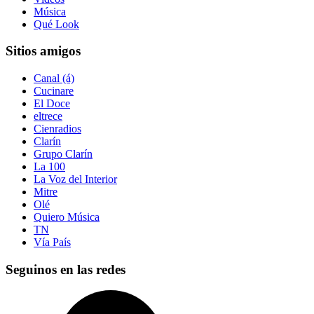
Música
Qué Look
Sitios amigos
Canal (á)
Cucinare
El Doce
eltrece
Cienradios
Clarín
Grupo Clarín
La 100
La Voz del Interior
Mitre
Olé
Quiero Música
TN
Vía País
Seguinos en las redes