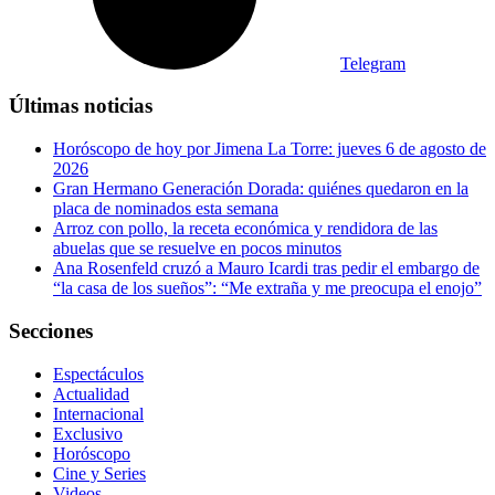
Telegram
Últimas noticias
Horóscopo de hoy por Jimena La Torre: jueves 6 de agosto de
2026
Gran Hermano Generación Dorada: quiénes quedaron en la
placa de nominados esta semana
Arroz con pollo, la receta económica y rendidora de las
abuelas que se resuelve en pocos minutos
Ana Rosenfeld cruzó a Mauro Icardi tras pedir el embargo de
“la casa de los sueños”: “Me extraña y me preocupa el enojo”
Secciones
Espectáculos
Actualidad
Internacional
Exclusivo
Horóscopo
Cine y Series
Videos