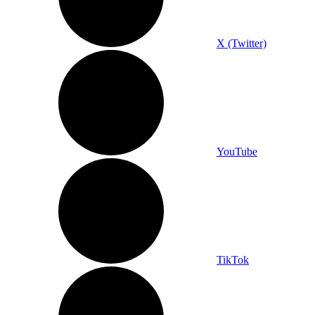
X (Twitter)
YouTube
TikTok