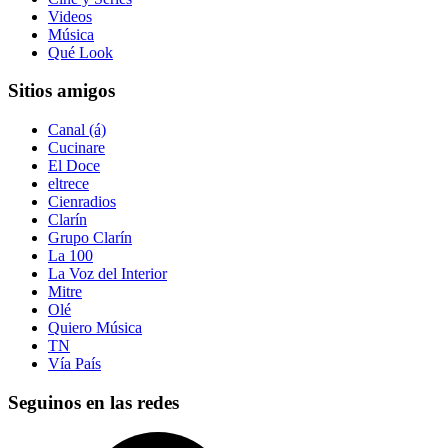
Videos
Música
Qué Look
Sitios amigos
Canal (á)
Cucinare
El Doce
eltrece
Cienradios
Clarín
Grupo Clarín
La 100
La Voz del Interior
Mitre
Olé
Quiero Música
TN
Vía País
Seguinos en las redes