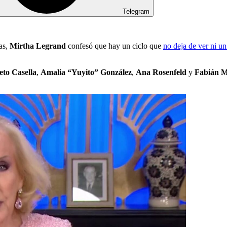
Telegram
mas,
Mirtha Legrand
confesó que hay un ciclo que
no deja de ver ni un
eto Casella
,
Amalia “Yuyito” González
,
Ana Rosenfeld
y
Fabián M