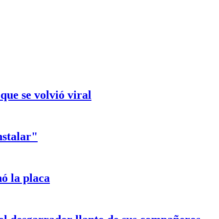
que se volvió viral
nstalar"
ó la placa