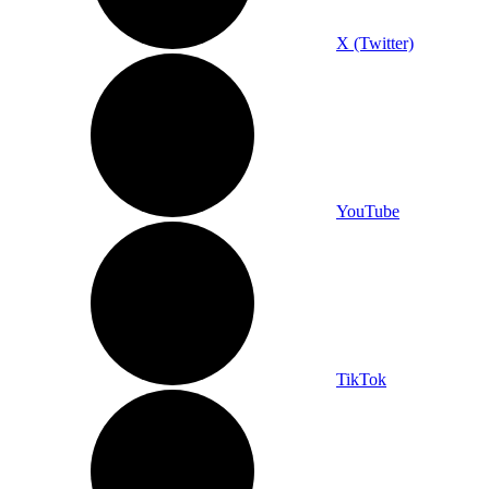
X (Twitter)
YouTube
TikTok