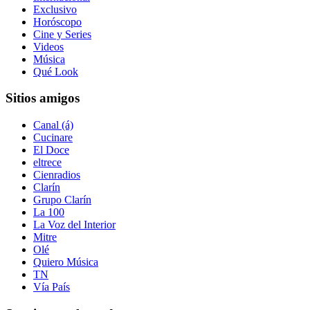
Exclusivo
Horóscopo
Cine y Series
Videos
Música
Qué Look
Sitios amigos
Canal (á)
Cucinare
El Doce
eltrece
Cienradios
Clarín
Grupo Clarín
La 100
La Voz del Interior
Mitre
Olé
Quiero Música
TN
Vía País