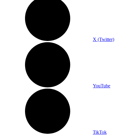
X (Twitter)
YouTube
TikTok