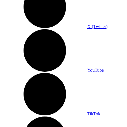
X (Twitter)
YouTube
TikTok