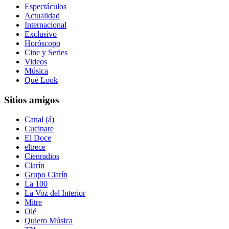
Espectáculos
Actualidad
Internacional
Exclusivo
Horóscopo
Cine y Series
Videos
Música
Qué Look
Sitios amigos
Canal (á)
Cucinare
El Doce
eltrece
Cienradios
Clarín
Grupo Clarín
La 100
La Voz del Interior
Mitre
Olé
Quiero Música