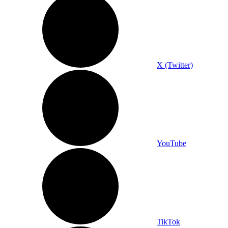
X (Twitter)
YouTube
TikTok