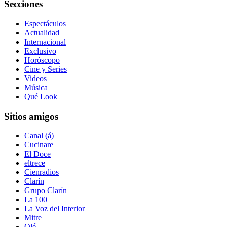
Secciones
Espectáculos
Actualidad
Internacional
Exclusivo
Horóscopo
Cine y Series
Videos
Música
Qué Look
Sitios amigos
Canal (á)
Cucinare
El Doce
eltrece
Cienradios
Clarín
Grupo Clarín
La 100
La Voz del Interior
Mitre
Olé