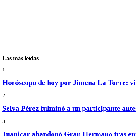
Las más leídas
1
Horóscopo de hoy por Jimena La Torre: vie
2
Selva Pérez fulminó a un participante an
3
Juanicar abandonó Gran Hermano tras ente