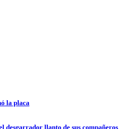
ó la placa
l desgarrador llanto de sus compañeros