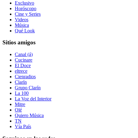
Exclusivo
Horóscopo
Cine y Series
Videos
Música
Qué Look
Sitios amigos
Canal (á)
Cucinare
El Doce
eltrece
Cienradios
Clarín
Grupo Clarín
La 100
La Voz del Interior
Mitre
Olé
Quiero Música
TN
Vía País