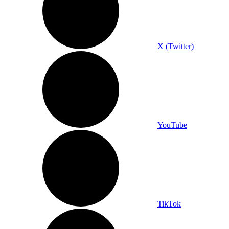
X (Twitter)
YouTube
TikTok