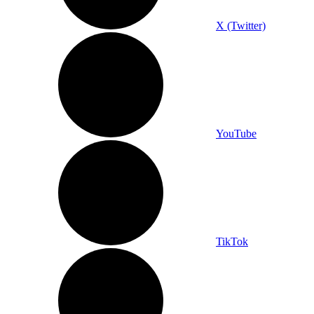
X (Twitter)
YouTube
TikTok