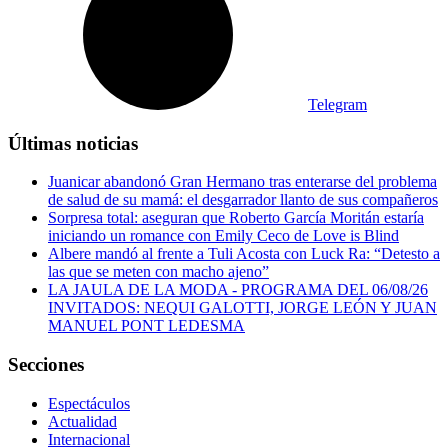
Telegram
Últimas noticias
Juanicar abandonó Gran Hermano tras enterarse del problema
de salud de su mamá: el desgarrador llanto de sus compañeros
Sorpresa total: aseguran que Roberto García Moritán estaría
iniciando un romance con Emily Ceco de Love is Blind
Albere mandó al frente a Tuli Acosta con Luck Ra: “Detesto a
las que se meten con macho ajeno”
LA JAULA DE LA MODA - PROGRAMA DEL 06/08/26
INVITADOS: NEQUI GALOTTI, JORGE LEÓN Y JUAN
MANUEL PONT LEDESMA
Secciones
Espectáculos
Actualidad
Internacional