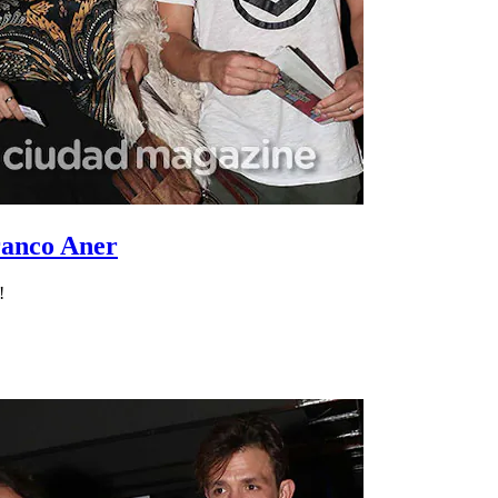
ranco Aner
!