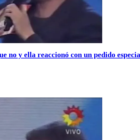
 que no y ella reaccionó con un pedido espec