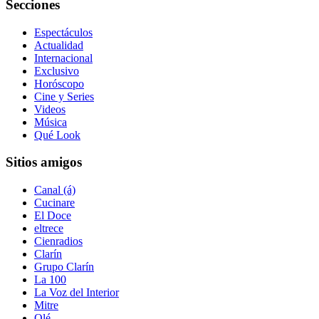
Secciones
Espectáculos
Actualidad
Internacional
Exclusivo
Horóscopo
Cine y Series
Videos
Música
Qué Look
Sitios amigos
Canal (á)
Cucinare
El Doce
eltrece
Cienradios
Clarín
Grupo Clarín
La 100
La Voz del Interior
Mitre
Olé