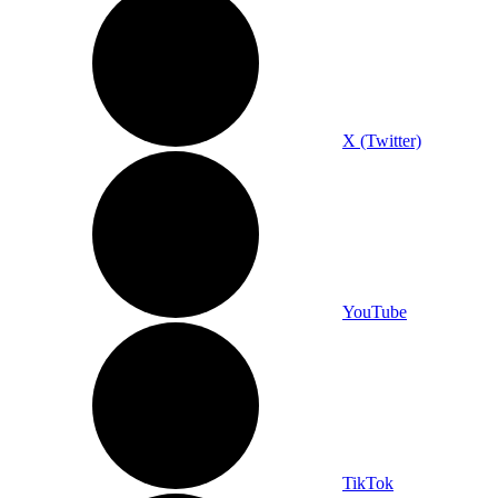
X (Twitter)
YouTube
TikTok