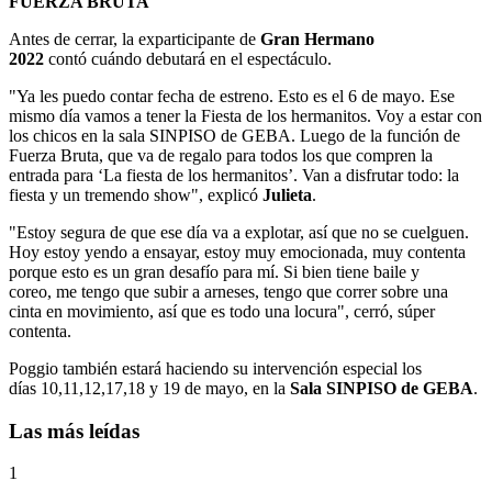
FUERZA BRUTA
Antes de cerrar, la exparticipante de
Gran Hermano
2022
contó cuándo debutará en el espectáculo.
"Ya les puedo contar fecha de estreno. Esto es el 6 de mayo. Ese
mismo día vamos a tener la Fiesta de los hermanitos. Voy a estar con
los chicos en la sala SINPISO de GEBA. Luego de la función de
Fuerza Bruta, que va de regalo para todos los que compren la
entrada para ‘La fiesta de los hermanitos’. Van a disfrutar todo: la
fiesta y un tremendo show", explicó
Julieta
.
"Estoy segura de que ese día va a explotar, así que no se cuelguen.
Hoy estoy yendo a ensayar, estoy muy emocionada, muy contenta
porque esto es un gran desafío para mí. Si bien tiene baile y
coreo, me tengo que subir a arneses, tengo que correr sobre una
cinta en movimiento, así que es todo una locura", cerró, súper
contenta.
Poggio también estará haciendo su intervención especial los
días 10,11,12,17,18 y 19 de mayo, en la
Sala SINPISO de GEBA
.
Las más leídas
1