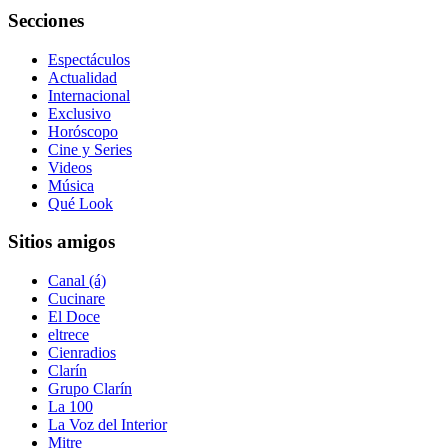
Secciones
Espectáculos
Actualidad
Internacional
Exclusivo
Horóscopo
Cine y Series
Videos
Música
Qué Look
Sitios amigos
Canal (á)
Cucinare
El Doce
eltrece
Cienradios
Clarín
Grupo Clarín
La 100
La Voz del Interior
Mitre