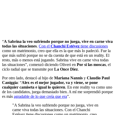
“
A Sabrina la veo sufriendo porque no juega, vive en carne viva
todas las situaciones
.
Con el
Chanchi Estévez
tiene discusiones
como un matrimonio, creo que ella es la que más lo padeció. Fue la
que más sufrió porque no se da cuenta de que está en un reality. El
resto, más o menos está jugando. Sabrina vive en carne viva todas
las situaciones”, comenzó diciendo Oliveri en
Por si las moscas
, el
ciclo radial que se transmite por
La Once Diez
.
Por otro lado, destacó al hijo de
Mariana Nannis
y
Claudio Paul
Caniggia
: “
Alex es el mejor jugador, va y viene, se pone
cualquier camiseta e igual lo quieren
. En este reality va como uno
de los candidatos, juega demasiado bien. A mí me sorprendió porque
es más
agradable de lo que creía que era
”.
"A Sabrina la veo sufriendo porque no juega, vive en
carne viva todas las situaciones. Con el Chanchi
Estévez tiene discusiones como un matrimonio, creo