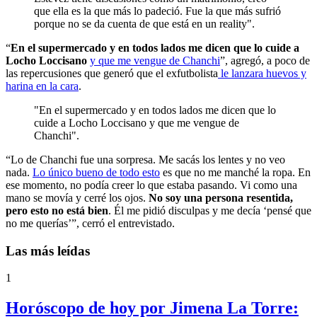
que ella es la que más lo padeció. Fue la que más sufrió
porque no se da cuenta de que está en un reality".
“
En el supermercado y en todos lados me dicen que lo cuide a
Locho Loccisano
y que me vengue de Chanchi
”, agregó, a poco de
las repercusiones que generó que el exfutbolista
le lanzara huevos y
harina en la cara
.
"En el supermercado y en todos lados me dicen que lo
cuide a Locho Loccisano y que me vengue de
Chanchi".
“Lo de Chanchi fue una sorpresa. Me sacás los lentes y no veo
nada.
Lo único bueno de todo esto
es que no me manché la ropa. En
ese momento, no podía creer lo que estaba pasando. Vi como una
mano se movía y cerré los ojos.
No soy una persona resentida,
pero esto no está bien
. Él me pidió disculpas y me decía ‘pensé que
no me querías’”, cerró el entrevistado.
Las más leídas
1
Horóscopo de hoy por Jimena La Torre: