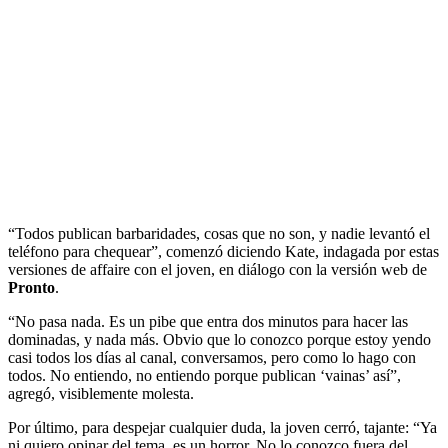
“Todos publican barbaridades, cosas que no son, y nadie levantó el
teléfono para chequear”, comenzó diciendo Kate, indagada por estas
versiones de affaire con el joven, en diálogo con la versión web de
Pronto
.
“No pasa nada. Es un pibe que entra dos minutos para hacer las
dominadas, y nada más. Obvio que lo conozco porque estoy yendo
casi todos los días al canal, conversamos, pero como lo hago con
todos. No entiendo, no entiendo porque publican ‘vainas’ así”,
agregó, visiblemente molesta.
Por último, para despejar cualquier duda, la joven cerró, tajante: “Ya
ni quiero opinar del tema, es un horror. No lo conozco fuera del