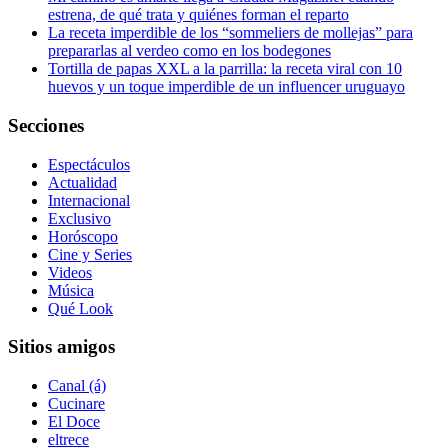
estrena, de qué trata y quiénes forman el reparto
La receta imperdible de los “sommeliers de mollejas” para
prepararlas al verdeo como en los bodegones
Tortilla de papas XXL a la parrilla: la receta viral con 10
huevos y un toque imperdible de un influencer uruguayo
Secciones
Espectáculos
Actualidad
Internacional
Exclusivo
Horóscopo
Cine y Series
Videos
Música
Qué Look
Sitios amigos
Canal (á)
Cucinare
El Doce
eltrece