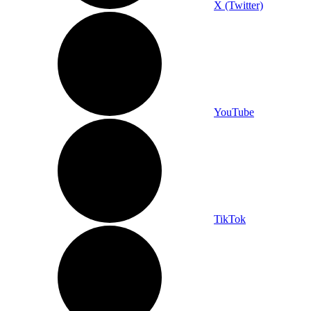
X (Twitter)
YouTube
TikTok