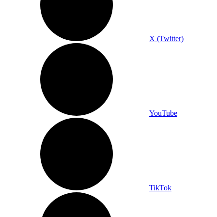
X (Twitter)
YouTube
TikTok