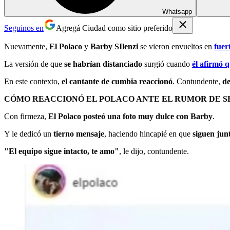
Whatsapp
Seguinos en
Agregá Ciudad como sitio preferido
Nuevamente,
El Polaco
y
Barby SIlenzi
se vieron envueltos en
fuer
La versión de que
se habrían distanciado
surgió cuando
él afirmó q
En este contexto,
el cantante de cumbia reaccionó
. Contundente,
de
CÓMO REACCIONÓ EL POLACO ANTE EL RUMOR DE S
Con firmeza,
El Polaco posteó una foto muy dulce con Barby
.
Y le dedicó un
tierno mensaje
, haciendo hincapié en que
siguen jun
"El equipo sigue intacto, te amo"
, le dijo, contundente.