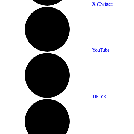
X (Twitter)
YouTube
TikTok