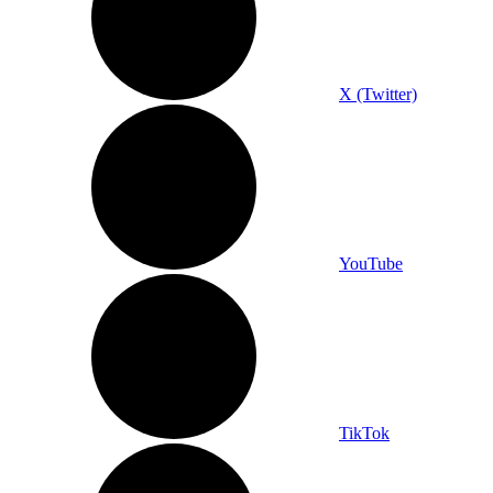
X (Twitter)
YouTube
TikTok