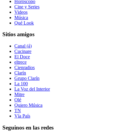
Horóscopo
Cine y Series
Videos
Música
Qué Look
Sitios amigos
Canal (á)
Cucinare
El Doce
eltrece
Cienradios
Clarín
Grupo Clarín
La 100
La Voz del Interior
Mitre
Olé
Quiero Música
TN
Vía País
Seguinos en las redes