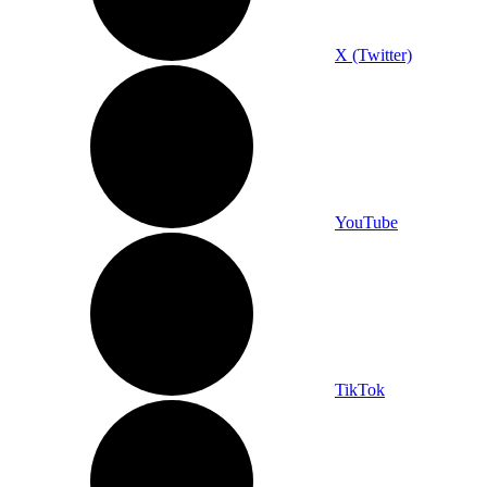
X (Twitter)
YouTube
TikTok