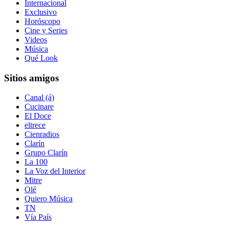
Internacional
Exclusivo
Horóscopo
Cine y Series
Videos
Música
Qué Look
Sitios amigos
Canal (á)
Cucinare
El Doce
eltrece
Cienradios
Clarín
Grupo Clarín
La 100
La Voz del Interior
Mitre
Olé
Quiero Música
TN
Vía País