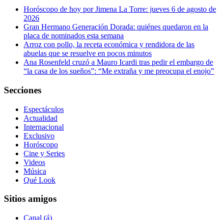
Horóscopo de hoy por Jimena La Torre: jueves 6 de agosto de
2026
Gran Hermano Generación Dorada: quiénes quedaron en la
placa de nominados esta semana
Arroz con pollo, la receta económica y rendidora de las
abuelas que se resuelve en pocos minutos
Ana Rosenfeld cruzó a Mauro Icardi tras pedir el embargo de
“la casa de los sueños”: “Me extraña y me preocupa el enojo”
Secciones
Espectáculos
Actualidad
Internacional
Exclusivo
Horóscopo
Cine y Series
Videos
Música
Qué Look
Sitios amigos
Canal (á)