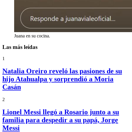
Juana en su cocina.
Las más leídas
1
Natalia Oreiro reveló las pasiones de su
hijo Atahualpa y sorprendió a Moria
Casán
2
Lionel Messi llegó a Rosario junto a su
familia para despedir a su papá, Jorge
Messi