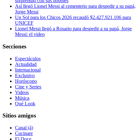
sorprendió con sus hobbies
Así llegó Lionel Messi al cementerio para despedir a su papá,
Jorge Messi
Un Sol para los Chicos 2026 recaudó $2.427.921.106 para
UNICEF
Lionel Messi llegó a Rosario para despedir a su papá, Jorge
Messi: el video
Secciones
Espectáculos
Actualidad
Internacional
Exclusivo
Horóscopo
Cine y Series
Videos
Música
Qué Look
Sitios amigos
Canal (á)
Cucinare
El Doce