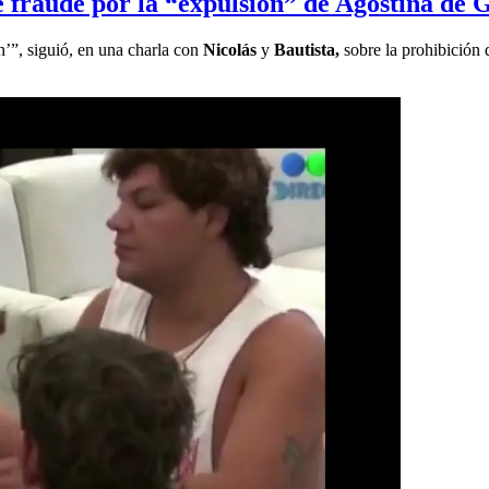
de fraude por la “expulsión” de Agostina d
n’”, siguió, en una charla con
Nicolás
y
Bautista,
sobre la prohibición 