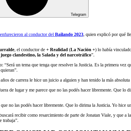
Telegram
enfurecieron al conductor del
Bailando 2023
, quien explicó por qué lle
urralde
, el conductor de
+ Realidad
(
La Nación +
) lo había vinculado
 juego clandestino, la Salada y del narcotráfico
”.
dio: “Será un tema que tenga que resolver la Justicia. Es la primera vez 
 quieran”.
años de carrera le hice un juicio a alguien y han tenido la más absoluta 
uera de lugar y me parece que no las podés hacer libremente. Que lo diri
ue no las podés hacer libremente. Que lo dirima la Justicia. Yo hice un
e buscará recibir como resarcimiento de parte de Jonatan Viale, y que a
e trabaja”.