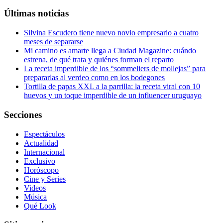
Últimas noticias
Silvina Escudero tiene nuevo novio empresario a cuatro
meses de separarse
Mi camino es amarte llega a Ciudad Magazine: cuándo
estrena, de qué trata y quiénes forman el reparto
La receta imperdible de los “sommeliers de mollejas” para
prepararlas al verdeo como en los bodegones
Tortilla de papas XXL a la parrilla: la receta viral con 10
huevos y un toque imperdible de un influencer uruguayo
Secciones
Espectáculos
Actualidad
Internacional
Exclusivo
Horóscopo
Cine y Series
Videos
Música
Qué Look