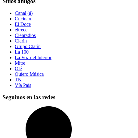
Sitios amigos
Canal (á)
Cucinare
El Doce
eltrece
Cienradios
Clarín
Grupo Clarín
La 100
La Voz del Interior
Mitre
Olé
Quiero Música
TN
Vía País
Seguinos en las redes