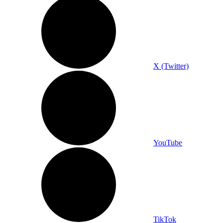
X (Twitter)
YouTube
TikTok