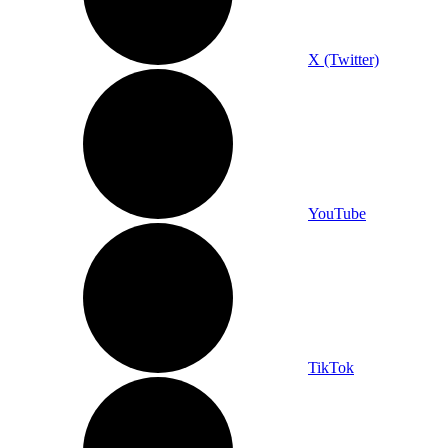
X (Twitter)
YouTube
TikTok