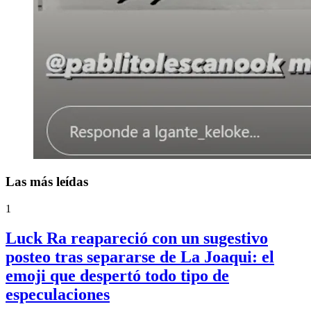
Las más leídas
1
Luck Ra reapareció con un sugestivo
posteo tras separarse de La Joaqui: el
emoji que despertó todo tipo de
especulaciones