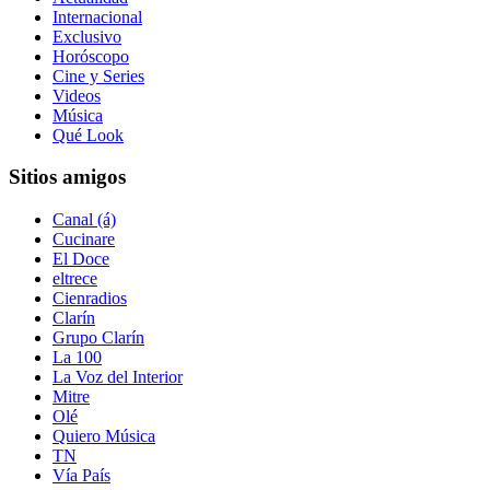
Internacional
Exclusivo
Horóscopo
Cine y Series
Videos
Música
Qué Look
Sitios amigos
Canal (á)
Cucinare
El Doce
eltrece
Cienradios
Clarín
Grupo Clarín
La 100
La Voz del Interior
Mitre
Olé
Quiero Música
TN
Vía País