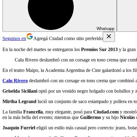
Whatsapp
Seguinos en
Agregá Ciudad como sitio preferido
En la noche del martes se entregaron los
Premios Sur 2013
y la gran
Calu Rivero deslumbró con un corsage en tono crema que combinó
En el teatro Maipo, la Academia Argentina de Cine galardonó a los fi
Calu Rivero
deslumbró con un corsage en tono crema que combinó a la
Griselda Siciliani
optó por un vestido negro holgado con bolsillos y z
Mirtha Legrand
lució un conjunto de saco estampado y pollera en to
La familia
Francella
, muy elegante, posó para
Ciudad.com
y mostró
en la más bella del evento; mientras que
Guillermo
y su hijo
Nicolás
Joaquín Furriel
eligió un estilo más casual pero correcto: jeans, bota