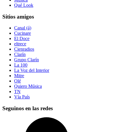
Qué Look
Sitios amigos
Canal (á)
Cucinare
El Doce
eltrece
Cienradios
Clarín
Grupo Clarín
La 100
La Voz del Interior
Mitre
Olé
Quiero Música
TN
Vía País
Seguinos en las redes