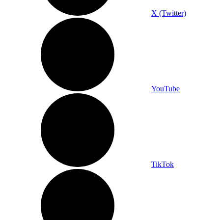
X (Twitter)
YouTube
TikTok