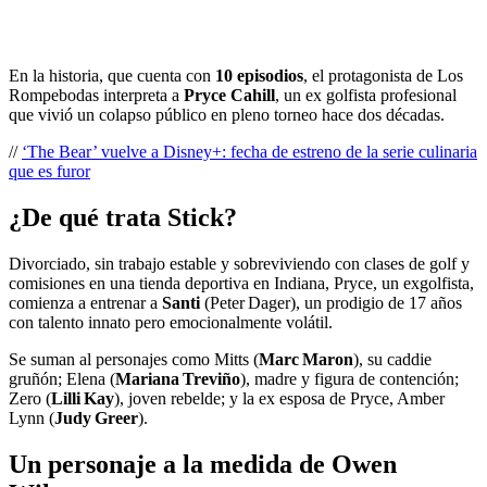
En la historia, que cuenta con
10 episodios
, el protagonista de Los
Rompebodas interpreta a
Pryce Cahill
, un ex golfista profesional
que vivió un colapso público en pleno torneo hace dos décadas.
//
‘The Bear’ vuelve a Disney+: fecha de estreno de la serie culinaria
que es furor
¿De qué trata Stick?
Divorciado, sin trabajo estable y sobreviviendo con clases de golf y
comisiones en una tienda deportiva en Indiana, Pryce, un exgolfista,
comienza a entrenar a
Santi
(Peter Dager), un prodigio de 17 años
con talento innato pero emocionalmente volátil.
Se suman al personajes como Mitts (
Marc Maron
), su caddie
gruñón; Elena (
Mariana Treviño
), madre y figura de contención;
Zero (
Lilli Kay
), joven rebelde; y la ex esposa de Pryce, Amber
Lynn (
Judy Greer
).
Un personaje a la medida de Owen