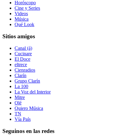
Horóscopo
Cine y Series
Videos
Música
Qué Look
Sitios amigos
Canal (á)
Cucinare
El Doce
eltrece
Cienradios
Clarín
Grupo Clarín
La 100
La Voz del Interior
Mitre
Olé
Quiero Música
TN
Vía País
Seguinos en las redes