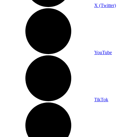
X (Twitter)
YouTube
TikTok