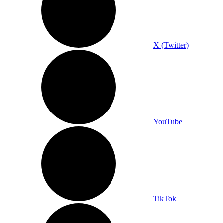
X (Twitter)
YouTube
TikTok