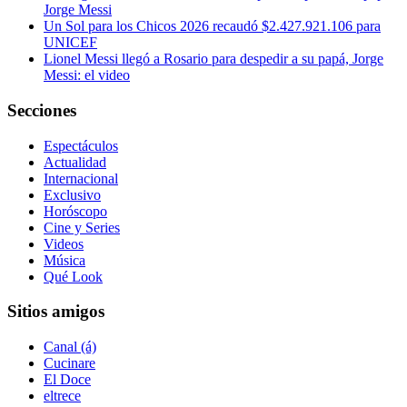
Jorge Messi
Un Sol para los Chicos 2026 recaudó $2.427.921.106 para
UNICEF
Lionel Messi llegó a Rosario para despedir a su papá, Jorge
Messi: el video
Secciones
Espectáculos
Actualidad
Internacional
Exclusivo
Horóscopo
Cine y Series
Videos
Música
Qué Look
Sitios amigos
Canal (á)
Cucinare
El Doce
eltrece