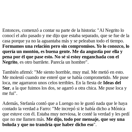
Entonces, comenzó a contar su parte de la historia: "Al Negrito lo
conocí el año pasado y me dijo que estaba separado, que se fue de la
casa porque ya no la aguantaba más y se peleaban todo el tiempo.
Formamos una relación pero sin compromisos. Yo lo conozco, lo
quería un montón, es buena gente. Me da angustia por ella y
pena por él que pase esto. No sé si estoy enganchada con el
Negrito
, es otro barrilete. Parecía un hombre".
También afirmó: "Me siento horrible, muy mal. Me metió en esto.
Me molestó cuando me enteré que se había comprometido. Me puse
loca, me agarraron unos celos terribles. En la fiesta de
Ideas del
Sur
, a la que fuimos los dos, se agarró a otra chica. Me puse loca y
me fui".
Además, Stefanía contó que a Luengo no le gustó nada que le haya
contado la verdad a Farro: "Me increpó si le había dicho a Mónica
que estuve con él. Estaba muy nerviosa, le conté la verdad y les pedí
que no me llamen más.
Me dijo, todo por mensaje, que soy una
boluda y que no trandría que haber dicho eso
".