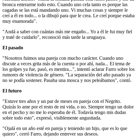
bronca enterarme todo esto. Cuando uno cela tanto es porque las
cagadas se las está mandando uno. Vi muchas cosas y siempre le
creí a él en todo... o la dibujó para que le crea. Le creí porque estaba
muy enamorada".
"Andá a saber con cuántas más me engaño... Yo a él le fui muy fiel
y traté de cuidarlo", reconoció más tarde la uruguaya.
El pasado
"Nosotros fuimos una pareja con mucho carácter. Cuando uno
discute a veces grita más de la cuenta o por ahí, nada... El tema de
los golpes ya fue, pasó, es mentira...", intentó aclarar Farro sobre los
rumores de violencia de género. "La separación del año pasado ya
no se podía sostener. Pasaba una mosca y nos peleábamos", contó.
El futuro
"Estuve tres años y un par de meses en pareja con el Negrito.
Quizás lo ame por el resto de mi vida, o no. Siempre tengo un dolor
en el pecho y no me lo esperaba de él. Todavía tengo mis dudas
sobre todo esto", expresó, visiblemente angustiada.
"Ojalá en un año esté en pareja y teniendo un hijo, que es lo que
quiero", cerró Farro, dejando entrever sus deseos.