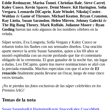
Eddie Redmayne
,
Marisa Tomei
,
Christian Bale
,
Steve Carrel
,
Kaley Cuoco
,
Kevin Spacey
,
Demi Moore
,
Kit Harington
,
Sofía
Vergara
,
Leonardo DiCaprio
,
Kate Winslet
,
Nikolaj Coster-
Waldau
de
Game of Thrones
,
Michael Keaton
,
Bryan Cranston
,
Ray Liotta
,
Susan Sarandon
,
Helen Mirren
,
Johnny Galecki
de
The Big Bang Theory
,
Mark Ruffalo
,
Julianne Moore
y
Ryan
Gosling
fueron tan solo algunos de los nombres célebres en la
velada.
Súper sexies, Eva Longoria, Sofía Vergara y Kaley Cuoco se
robaron todos los flashes con sus sensuales diseños. Una oración
aparte merece la actriz Susan Sarandon, quien a los 69 años se
mostró espléndida con un escote profundo que fue el comentario
obligado de la ceremonia. El gran ganador de la noche fue, sin lugar
a dudas, Leo DiCaprio, quien tras nueve nominaciones se alzó con
la preciada estatuilla. Muchos especulan con que el actor de
El
renacido
finalmente pueda llevarse un Oscar, luego de estar cinco
veces ternado.
¡No te pierdas las fotos exclusivas de las súper celebrities en los
Premios SAG!
Temas de la nota
Susan Sarandon
Kit Harington
Kevin Spacey
Kaley Cuoco
Mark