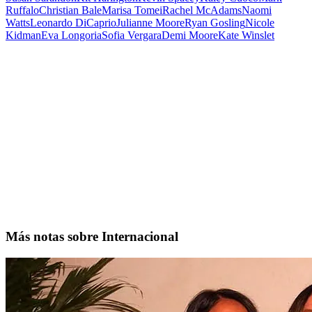
Ruffalo
Christian Bale
Marisa Tomei
Rachel McAdams
Naomi
Watts
Leonardo DiCaprio
Julianne Moore
Ryan Gosling
Nicole
Kidman
Eva Longoria
Sofia Vergara
Demi Moore
Kate Winslet
Más notas sobre Internacional