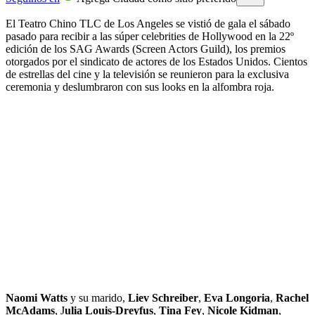
El Teatro Chino TLC de Los Angeles se vistió de gala el sábado
pasado para recibir a las súper celebrities de Hollywood en la 22º
edición de los SAG Awards (Screen Actors Guild), los premios
otorgados por el sindicato de actores de los Estados Unidos. Cientos
de estrellas del cine y la televisión se reunieron para la exclusiva
ceremonia y deslumbraron con sus looks en la alfombra roja.
Naomi Watts
y su marido,
Liev Schreiber
,
Eva Longoria
,
Rachel
McAdams
, J
ulia Louis-Dreyfus
,
Tina Fey
,
Nicole Kidman
,