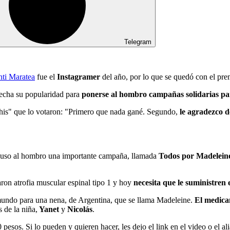
Telegram
nti Maratea
fue el
Instagramer
del año, por lo que se quedó con el pr
vecha su popularidad para
ponerse al hombro campañas solidarias par
achis" que lo votaron: "Primero que nada gané. Segundo,
le agradezco d
puso al hombro una importante campaña, llamada
Todos por Madelein
aron atrofia muscular espinal tipo 1 y hoy
necesita que le suministre
undo para una nena, de Argentina, que se llama Madeleine.
El medica
 de la niña,
Yanet
y
Nicolás
.
esos. Si lo pueden y quieren hacer, les dejo el link en el video o el 