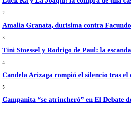
Luck Ra y La Joaqui: la compra de una ca
2
Amalia Granata, durísima contra Facundo 
3
Tini Stoessel y Rodrigo de Paul: la escand
4
Candela Arizaga rompió el silencio tras 
5
Campanita “se atrincheró” en El Debate d