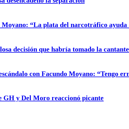
sa desencadenó la separación
Moyano: “La plata del narcotráfico ayuda a
alosa decisión que habría tomado la cantant
el escándalo con Facundo Moyano: “Tengo er
e GH y Del Moro reaccionó picante