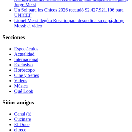
Jorge Messi
Un Sol para los Chicos 2026 recaudó $2.427.921.106 para
UNICEF
Lionel Messi llegó a Rosario para despedir a su papá, Jorge
Messi: el video
Secciones
Espectáculos
Actualidad
Internacional
Exclusivo
Horóscopo
Cine y Series
Videos
Música
Qué Look
Sitios amigos
Canal (á)
Cucinare
El Doce
eltrece