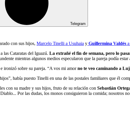
Telegram
arado con sus hijos,
Marcelo Tinelli
a Usuhaia
y
Guillermina Valdés
a
a las Cataratas del Iguazú.
La extrañé el fin de semana, pero lo pas
tundente mientras algunos medios especularon que la pareja podía estar 
a
e ironizó sobre su pareja. “A vos mi amor
no te veo caminando a Lu
os”, había puesto Tinelli en una de las postales familiares que él comp
ales con su madre y sus hijos, fruto de su relación con
Sebastián Orteg
Diablo... Por las dudas, los monos consiguieron la comida; nosotros no 