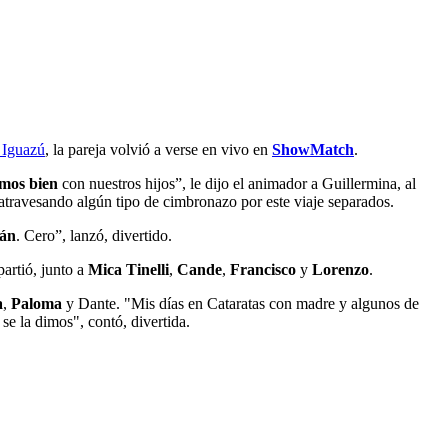
 Iguazú
, la pareja volvió a verse en vivo en
ShowMatch
.
amos bien
con nuestros hijos”, le dijo el animador a Guillermina, al
atravesando algún tipo de cimbronazo por este viaje separados.
ján
. Cero”, lanzó, divertido.
artió, junto a
Mica Tinelli
,
Cande
,
Francisco
y
Lorenzo
.
a
,
Paloma
y Dante. "Mis días en Cataratas con madre y algunos de
se la dimos", contó, divertida.