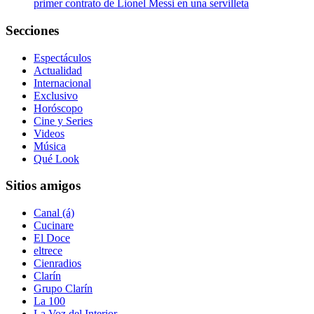
primer contrato de Lionel Messi en una servilleta
Secciones
Espectáculos
Actualidad
Internacional
Exclusivo
Horóscopo
Cine y Series
Videos
Música
Qué Look
Sitios amigos
Canal (á)
Cucinare
El Doce
eltrece
Cienradios
Clarín
Grupo Clarín
La 100
La Voz del Interior