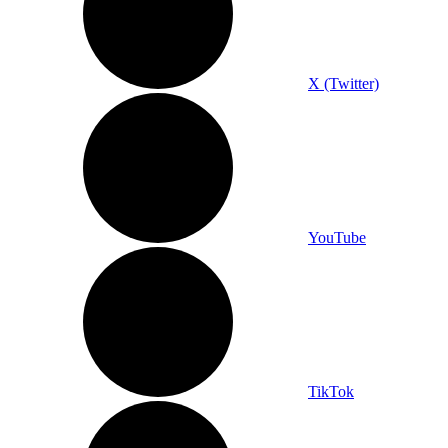
X (Twitter)
YouTube
TikTok