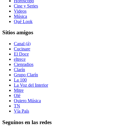
Horóscopo
Cine y Series
Videos
Música
Qué Look
Sitios amigos
Canal (á)
Cucinare
El Doce
eltrece
Cienradios
Clarín
Grupo Clarín
La 100
La Voz del Interior
Mitre
Olé
Quiero Música
TN
Vía País
Seguinos en las redes