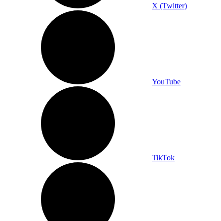
X (Twitter)
YouTube
TikTok