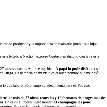
cordado productor y la importancia de realizarlo junto a sus hijos
 este legado a Nacho”, expresó Gustavo en diálogo con la revista
e 27 meses exactos. Ahora estoy bien.
A papá lo pude disfrutar un
 de
Hugo
. La herencia de mi viejo es el buen nombre que me dejó.
 lo que laburó. Sólo tengo agradecimiento para él. Por eso,
eros de más de 77 obras teatrales y 12 formatos de programas de
pá
. En estos 15 meses logré montar
El champagne las pone
u nombre. Papá es la historia del espectáculo argentino”.