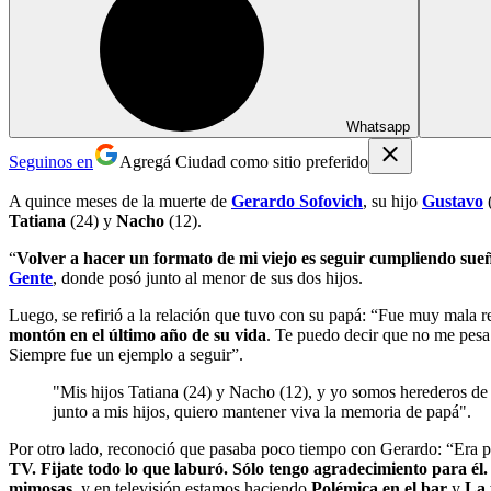
Whatsapp
Seguinos en
Agregá Ciudad como sitio preferido
A quince meses de la muerte de
Gerardo Sofovich
, su hijo
Gustavo
(
Tatiana
(24) y
Nacho
(12).
“
Volver a hacer un formato de mi viejo es seguir cumpliendo sue
Gente
, donde posó junto al menor de sus dos hijos.
Luego, se refirió a la relación que tuvo con su papá: “Fue muy mala r
montón en el último año de su vida
. Te puedo decir que no me pesa 
Siempre fue un ejemplo a seguir”.
"Mis hijos Tatiana (24) y Nacho (12), y yo somos herederos de 
junto a mis hijos, quiero mantener viva la memoria de papá".
Por otro lado, reconoció que pasaba poco tiempo con Gerardo: “Era p
TV. Fijate todo lo que laburó. Sólo tengo agradecimiento para él
mimosas
, y en televisión estamos haciendo
Polémica en el bar
y
La 