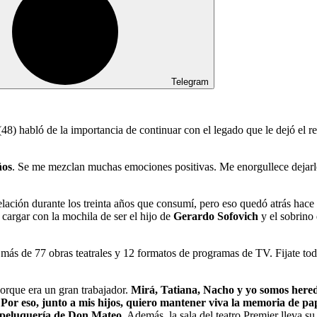
Telegram
48) habló de la importancia de continuar con el legado que le dejó el re
ños
. Se me mezclan muchas emociones positivas. Me enorgullece dejarle
elación durante los treinta años que consumí, pero eso quedó atrás hac
cargar con la mochila de ser el hijo de
Gerardo Sofovich
y el sobrino
más de 77 obras teatrales y 12 formatos de programas de TV. Fijate todo
orque era un gran trabajador.
Mirá, Tatiana, Nacho y yo somos hered
. Por eso, junto a mis hijos, quiero mantener viva la memoria de pa
peluquería de Don Mateo
. Además, la sala del teatro Premier lleva s