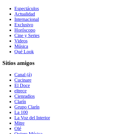
Espectáculos
Actualidad
Internacional
Exclusivo
Horóscopo
Cine y Series
Videos
Música
Qué Look
Sitios amigos
Canal (á)
Cucinare
El Doce
eltrece
Cienradios
Clarín
Grupo Clarín
La 100
La Voz del Interior
Mitre
Olé
Quiero Música