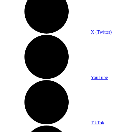
X (Twitter)
YouTube
TikTok