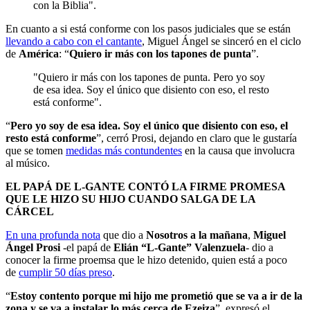
con la Biblia".
En cuanto a si está conforme con los pasos judiciales que se están
llevando a cabo con el cantante
, Miguel Ángel se sinceró en el ciclo
de
América
: “
Quiero ir más con los tapones de punta
”.
"Quiero ir más con los tapones de punta. Pero yo soy
de esa idea. Soy el único que disiento con eso, el resto
está conforme".
“
Pero yo soy de esa idea. Soy el único que disiento con eso, el
resto está conforme
”, cerró Prosi, dejando en claro que le gustaría
que se tomen
medidas más contundentes
en la causa que involucra
al músico.
EL PAPÁ DE L-GANTE CONTÓ LA FIRME PROMESA
QUE LE HIZO SU HIJO CUANDO SALGA DE LA
CÁRCEL
En una profunda nota
que dio a
Nosotros a la mañana
,
Miguel
Ángel Prosi
-el papá de
Elián “L-Gante” Valenzuela
- dio a
conocer la firme proemsa que le hizo detenido, quien está a poco
de
cumplir 50 días preso
.
“
Estoy contento porque mi hijo me prometió que se va a ir de la
zona y se va a instalar lo más cerca de Ezeiza
”, expresó el