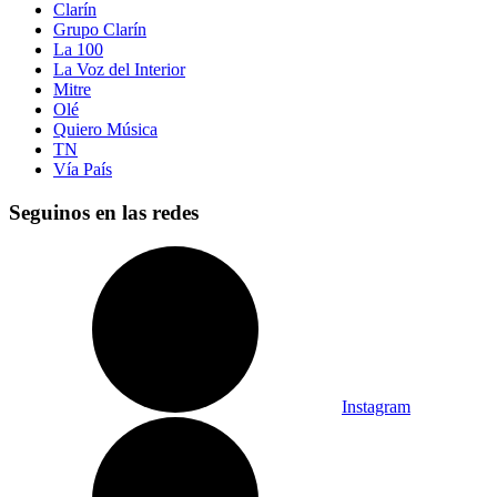
Clarín
Grupo Clarín
La 100
La Voz del Interior
Mitre
Olé
Quiero Música
TN
Vía País
Seguinos en las redes
Instagram