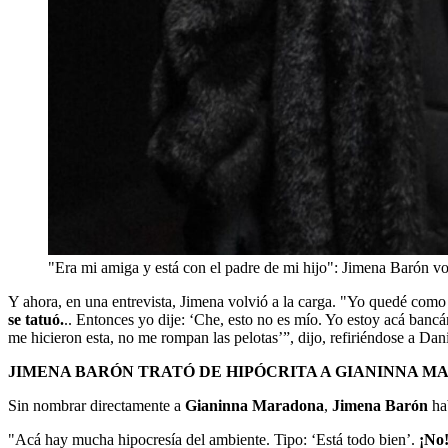
"Era mi amiga y está con el padre de mi hijo": Jimena Barón v
Y ahora, en una entrevista, Jimena volvió a la carga. "Yo quedé como 
se tatuó.
.. Entonces yo dije: ‘Che, esto no es mío. Yo estoy acá banc
me hicieron esta, no me rompan las pelotas’”, dijo, refiriéndose a Dan
JIMENA BARÓN TRATÓ DE HIPÓCRITA A GIANINNA 
Sin nombrar directamente a
Gianinna Maradona
,
Jimena Barón
hab
"Acá hay mucha hipocresía del ambiente. Tipo: ‘Está todo bien’.
¡No!