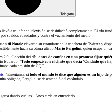
Telegram
 llevó a triunfar en televisión se deshilachó completamente. El trío fu
 por sueldos adeudados y contra el vaciamiento del medio.
Juan di Natale
clavaron su estandarte en la trinchera de
Twitter
y disp
ectiblemente hacia su otrora aliado
Mario Pergolini
, quien ocupa un ca
s 2.0. “Lección del día:
antes de confiar en una promesa fijate quié
ió Eduardo. “
Todo empezó con el chiste que decía ‘Cuidado que ha
rminaba cada emisión de CQC.
ets
. “Enseñanza:
si todo el mundo te dice que alguien es un hijo de 
ulta obligada, Pergolini se desentendió del escándalo.
arca dando vueltas". Años tardé en entenderlo.