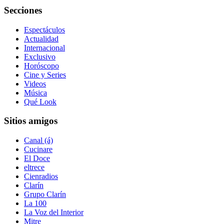
Secciones
Espectáculos
Actualidad
Internacional
Exclusivo
Horóscopo
Cine y Series
Videos
Música
Qué Look
Sitios amigos
Canal (á)
Cucinare
El Doce
eltrece
Cienradios
Clarín
Grupo Clarín
La 100
La Voz del Interior
Mitre