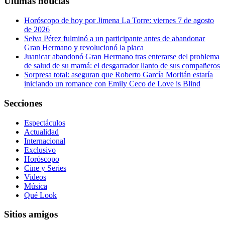
Últimas noticias
Horóscopo de hoy por Jimena La Torre: viernes 7 de agosto
de 2026
Selva Pérez fulminó a un participante antes de abandonar
Gran Hermano y revolucionó la placa
Juanicar abandonó Gran Hermano tras enterarse del problema
de salud de su mamá: el desgarrador llanto de sus compañeros
Sorpresa total: aseguran que Roberto García Moritán estaría
iniciando un romance con Emily Ceco de Love is Blind
Secciones
Espectáculos
Actualidad
Internacional
Exclusivo
Horóscopo
Cine y Series
Videos
Música
Qué Look
Sitios amigos