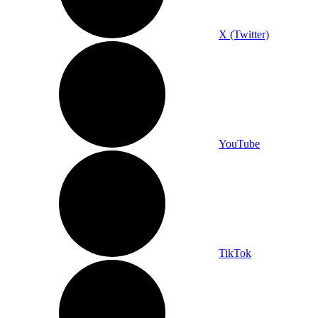
X (Twitter)
YouTube
TikTok