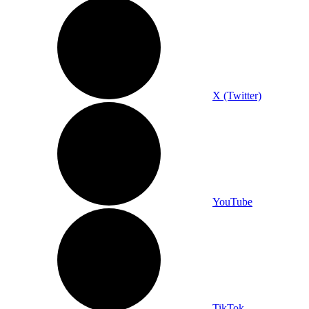
X (Twitter)
YouTube
TikTok