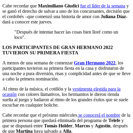
Cabe recordar que
Maximiliano Giudici
fue el líder de la semana
y
se ganó el derecho de salvar a uno de los concursantes, decisión que
el cordobés –que comenzó una historia de amor con
Juliana Díaz
-
dará a conocer este jueves.
"Después de intentar hacer las cosas bien lloré como un
loco".
LOS PARTICIPANTES DE GRAN HERMANO 2022
TUVIERON SU PRIMERA FIESTA
A menos de una semana de comenzar
Gran Hermano 2022
, los
participantes tuvieron su primera fiesta en la casa y disfrutaron de
una noche a pura diversión, risas y complicidad antes de que se lleve
a cabo la primera nominación.
Al ritmo de la música, el cotillón y la
vestimenta elegida para la
ocasión
con colores llamativos, los hermanitos le dieron rienda
suelta al juego y bailaron al ritmo de los grandes éxitos que se suele
escuchar en cualquier boliche.
Cabe recordar que el próximo miércoles
se conocerá el nombre
de la
primera persona que quedará eliminada del programa de
Telefe
y
que se disputará entre
Tomás Holder
,
Marcos
y
Agustín
, después
de que
Martina
haya salvado a
Alfa
.