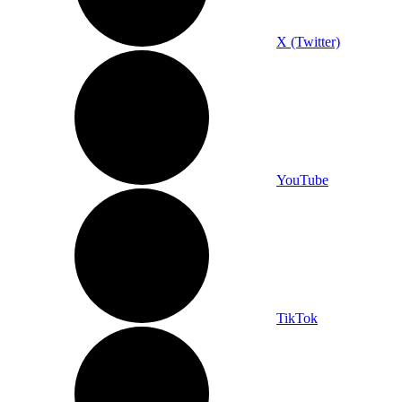
X (Twitter)
YouTube
TikTok