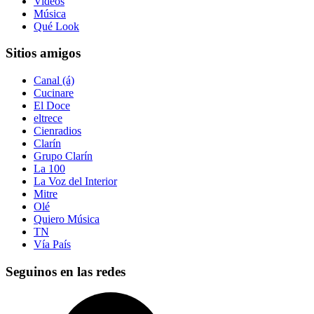
Videos
Música
Qué Look
Sitios amigos
Canal (á)
Cucinare
El Doce
eltrece
Cienradios
Clarín
Grupo Clarín
La 100
La Voz del Interior
Mitre
Olé
Quiero Música
TN
Vía País
Seguinos en las redes