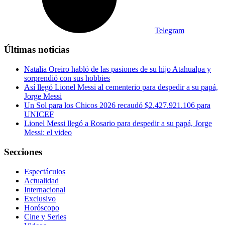
Telegram
Últimas noticias
Natalia Oreiro habló de las pasiones de su hijo Atahualpa y
sorprendió con sus hobbies
Así llegó Lionel Messi al cementerio para despedir a su papá,
Jorge Messi
Un Sol para los Chicos 2026 recaudó $2.427.921.106 para
UNICEF
Lionel Messi llegó a Rosario para despedir a su papá, Jorge
Messi: el video
Secciones
Espectáculos
Actualidad
Internacional
Exclusivo
Horóscopo
Cine y Series