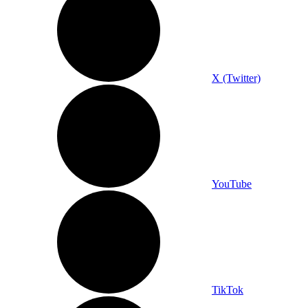
X (Twitter)
YouTube
TikTok