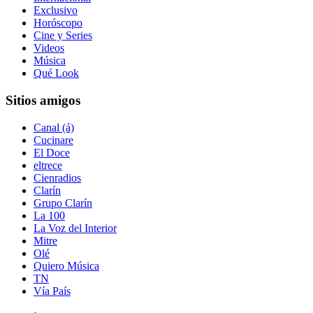
Exclusivo
Horóscopo
Cine y Series
Videos
Música
Qué Look
Sitios amigos
Canal (á)
Cucinare
El Doce
eltrece
Cienradios
Clarín
Grupo Clarín
La 100
La Voz del Interior
Mitre
Olé
Quiero Música
TN
Vía País