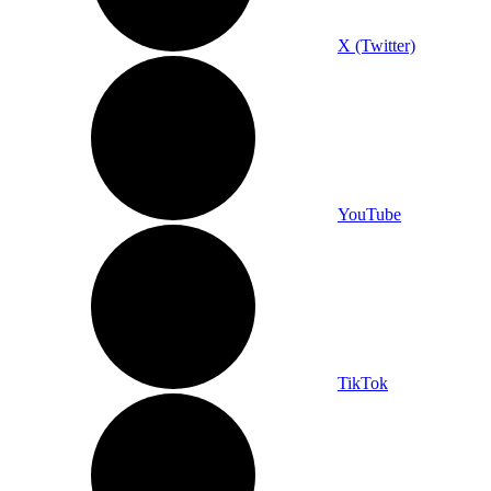
X (Twitter)
YouTube
TikTok