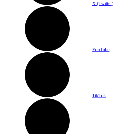
X (Twitter)
YouTube
TikTok