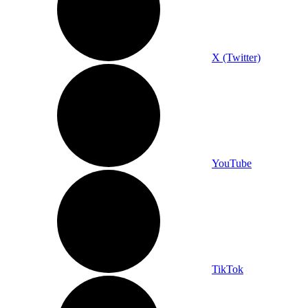
X (Twitter)
YouTube
TikTok