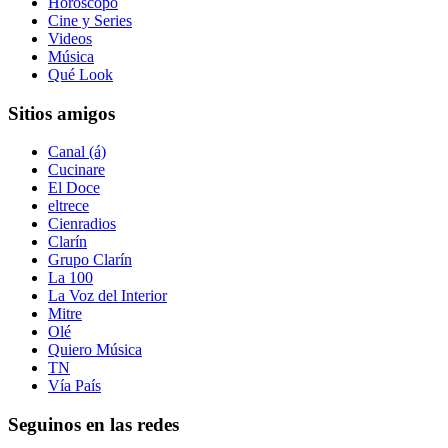
Horóscopo
Cine y Series
Videos
Música
Qué Look
Sitios amigos
Canal (á)
Cucinare
El Doce
eltrece
Cienradios
Clarín
Grupo Clarín
La 100
La Voz del Interior
Mitre
Olé
Quiero Música
TN
Vía País
Seguinos en las redes